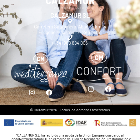
CALZAMUR SL
Carretera Santomera-Abanilla km 14
Polígono Industrial “El Semolilla”
(+34) 968 684 006
© Calzamur 2026 - Todos los derechos reservados
"CALZAMUR S.L. ha recibido una ayuda de la Unión Europea con cargo al
FondoNextGenerationEU, en el marco del Plan de Recuperación, Trasformación y